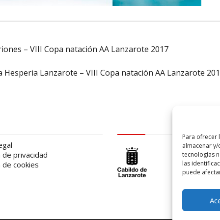
riones – VIII Copa natación AA Lanzarote 2017
a Hesperia Lanzarote – VIII Copa natación AA Lanzarote 20
al
logo Cabildo
Para ofrecer 
egal
almacenar y/o
a de privacidad
tecnologías 
las identifica
a de cookies
puede afectar
Ac