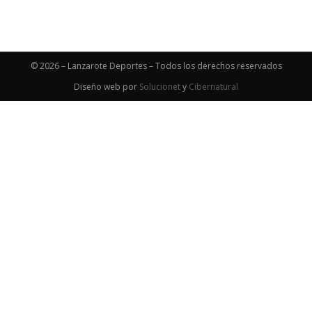
© 2026 – Lanzarote Deportes – Todos los derechos reservados
Diseño web por
Solucionet
y
Cibernatural