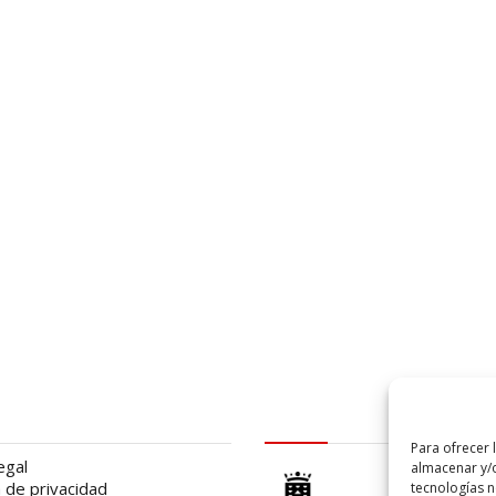
al
logo Cabildo
Para ofrecer 
egal
almacenar y/o
a de privacidad
tecnologías 