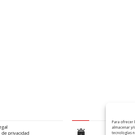
al
logo Cabildo
Para ofrecer 
egal
almacenar y/o
a de privacidad
tecnologías 