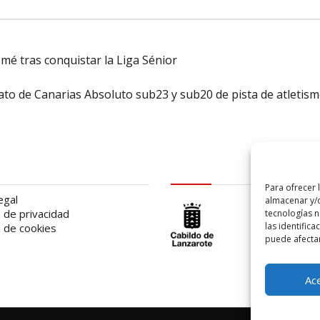
omé tras conquistar la Liga Sénior
to de Canarias Absoluto sub23 y sub20 de pista de atletis
al
logo Cabildo
Para ofrecer 
egal
almacenar y/o
a de privacidad
tecnologías 
las identifica
a de cookies
puede afectar
Ac