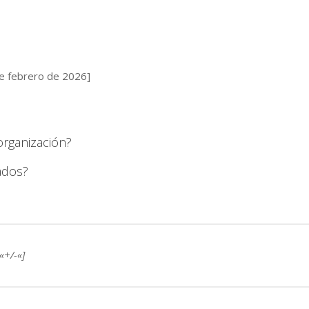
 de febrero de 2026]
organización?
iados?
«+/-«]