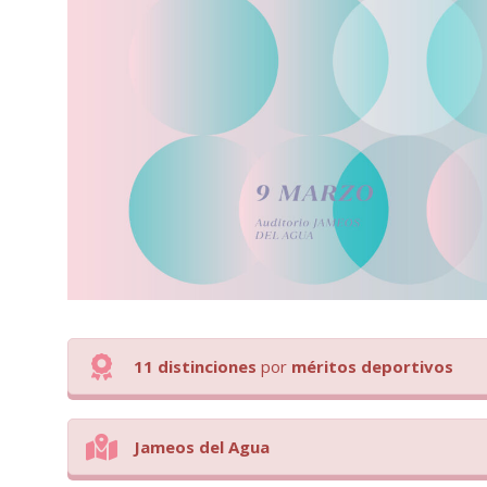
11 distinciones
por
méritos deportivos
Jameos del Agua