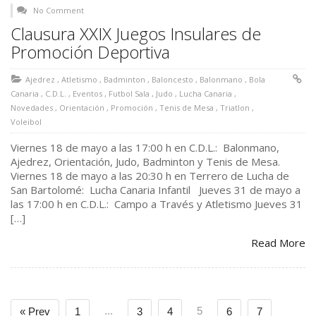
No Comment
Clausura XXIX Juegos Insulares de
Promoción Deportiva
Ajedrez
,
Atletismo
,
Badminton
,
Baloncesto
,
Balonmano
,
Bola
Canaria
,
C.D.L.
,
Eventos
,
Futbol Sala
,
Judo
,
Lucha Canaria
,
Novedades
,
Orientación
,
Promoción
,
Tenis de Mesa
,
Triatlon
,
Voleibol
Viernes 18 de mayo a las 17:00 h en C.D.L.: Balonmano,
Ajedrez, Orientación, Judo, Badminton y Tenis de Mesa.
Viernes 18 de mayo a las 20:30 h en Terrero de Lucha de
San Bartolomé: Lucha Canaria Infantil Jueves 31 de mayo a
las 17:00 h en C.D.L.: Campo a Través y Atletismo Jueves 31
[…]
Read More
...
5
« Prev
1
3
4
6
7