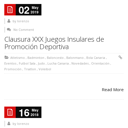
02
May
2019
by
lorenzo
No Comment
Clausura XXX Juegos Insulares de
Promoción Deportiva
Atletismo
,
Badminton
,
Baloncesto
,
Balonmano
,
Bola Canaria
,
Eventos
,
Futbol Sala
,
Judo
,
Lucha Canaria
,
Novedades
,
Orientación
,
Promoción
,
Triatlon
,
Voleibol
Read More
16
May
2018
by
lorenzo