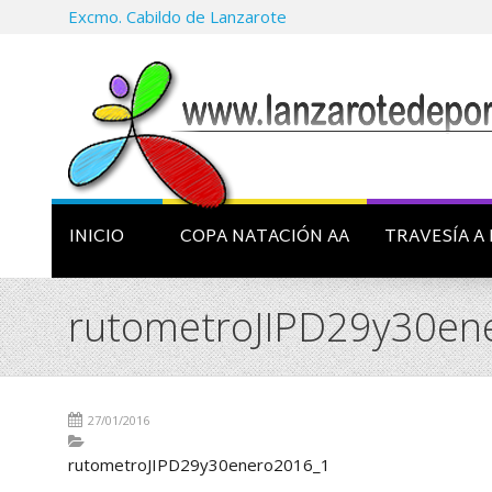
Excmo. Cabildo de Lanzarote
INICIO
COPA NATACIÓN AA
TRAVESÍA A 
rutometroJIPD29y30en
27/01/2016
rutometroJIPD29y30enero2016_1