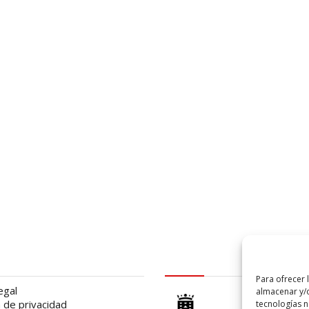
al
logo Cabildo
Para ofrecer 
egal
almacenar y/o
a de privacidad
tecnologías 